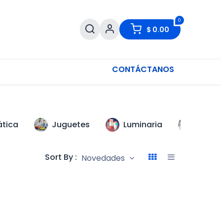
0
$
0.00
CONTÁCTANOS
ática
Juguetes
Luminaria
Scoot
Sort By :
Novedades