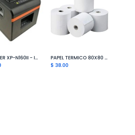
XPRINTER XP-N160II - IMPRESORA DE RECIBOS TERMICA 80MM USB/BT
PAPEL TERMICO 80X80 CAJA 50 UNIDADES DCMSA
Add to Cart
Add to Cart
0
$
38.00