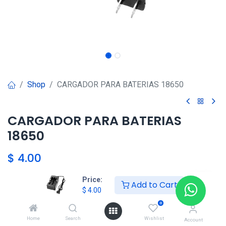
Shop
CARGADOR PARA BATERIAS 18650
CARGADOR PARA BATERIAS
18650
$
4.00
Price:
Add to Cart
$
4.00
Agregar al carrito
0
Agregar a la lista de deseos
Home
Search
Wishlist
Account