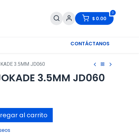
0
$
0.00
CONTÁCTANOS
KADE 3.5MM JD060
JOKADE 3.5MM JD060
egar al carrito
eseos