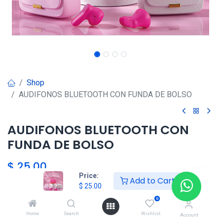
Shop
AUDIFONOS BLUETOOTH CON FUNDA DE BOLSO
AUDIFONOS BLUETOOTH CON
FUNDA DE BOLSO
$
25.00
Price:
Add to Cart
$
25.00
HKSEXPRESS
0
ALTOS DEL CHASE +507 6389-
Home
Search
Wishlist
Account