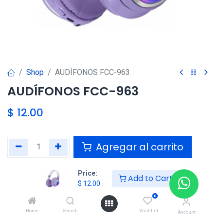
Shop
AUDÍFONOS FCC-963
AUDÍFONOS FCC-963
$
12.00
Agregar al carrito
Agregar a la lista de deseos
Price:
Add to Cart
$
12.00
0
Compartir :
Home
Search
Wishlist
Account
Términos y condiciones :