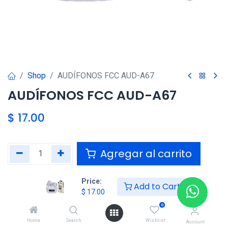
Shop
AUDÍFONOS FCC AUD-A67
AUDÍFONOS FCC AUD-A67
$
17.00
Agregar al carrito
Agregar a la lista de deseos
Price:
Add to Cart
$
17.00
0
Compartir :
Home
Search
Wishlist
Account
Términos y condiciones :