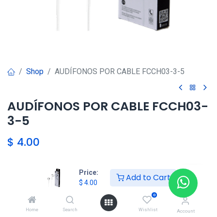
Shop
AUDÍFONOS POR CABLE FCCH03-3-5
AUDÍFONOS POR CABLE FCCH03-
3-5
$
4.00
Price:
Agregar al carrito
Add to Cart
$
4.00
0
Agregar a la lista de deseos
Home
Search
Wishlist
Account