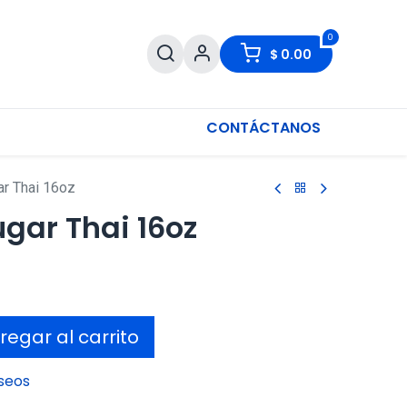
0
$
0.00
CONTÁCTANOS
r Thai 16oz
gar Thai 16oz
egar al carrito
eseos