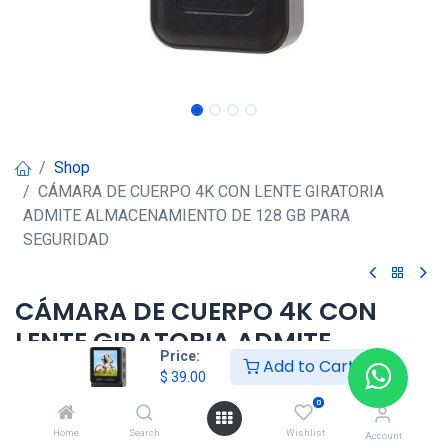
Shop
CÁMARA DE CUERPO 4K CON LENTE GIRATORIA
ADMITE ALMACENAMIENTO DE 128 GB PARA
SEGURIDAD
CÁMARA DE CUERPO 4K CON
LENTE GIRATORIA ADMITE
Price:
ALMACENAMIENTO DE 128 GB
Add to Cart
$
39.00
PARA SEGURIDAD
0
Home
Search
Wishlist
Account
$
39.00