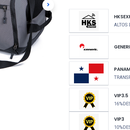
HKSEX
ALTOS 
GENER
PANA
TRANSP
VIP3.5
16%DE
VIP3
10%DE