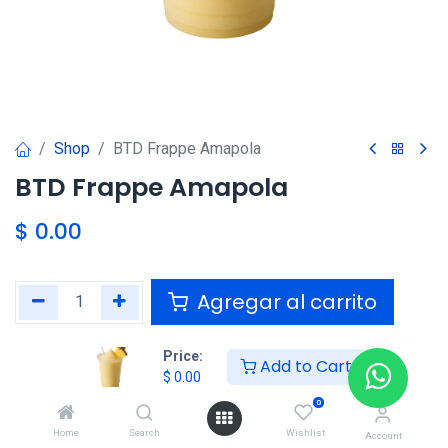
Shop
BTD Frappe Amapola
BTD Frappe Amapola
$
0.00
Agregar al carrito
Agregar a la lista de deseos
Price:
Add to Cart
$
0.00
0
Compartir :
Home
Search
Wishlist
Account
Términos y condiciones :