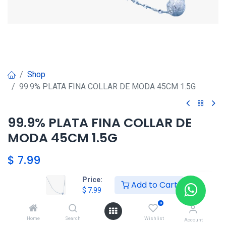
Shop
99.9% PLATA FINA COLLAR DE MODA 45CM 1.5G
99.9% PLATA FINA COLLAR DE
MODA 45CM 1.5G
$
7.99
Price:
Add to Cart
$
7.99
Agregar al carrito
0
Agregar a la lista de deseos
Home
Search
Wishlist
Account