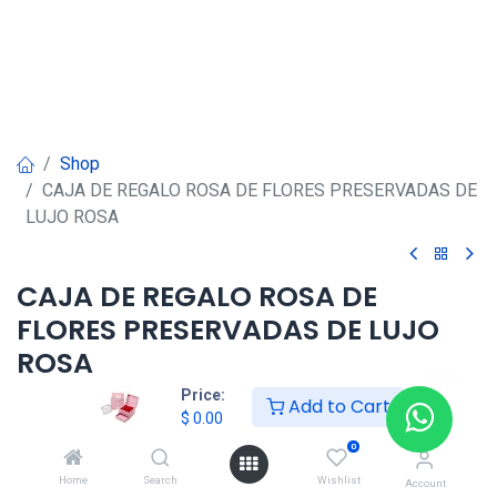
Shop
CAJA DE REGALO ROSA DE FLORES PRESERVADAS DE
LUJO ROSA
CAJA DE REGALO ROSA DE
FLORES PRESERVADAS DE LUJO
ROSA
Price:
Add to Cart
$
0.00
$
0.00
0
Home
Search
Wishlist
Agregar al carrito
Account