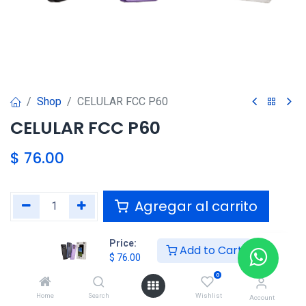
Shop
CELULAR FCC P60
CELULAR FCC P60
$
76.00
Agregar al carrito
Agregar a la lista de deseos
Price:
Add to Cart
$
76.00
0
Compartir :
Home
Search
Wishlist
Account
Términos y condiciones :