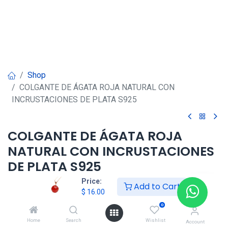
Shop
COLGANTE DE ÁGATA ROJA NATURAL CON
INCRUSTACIONES DE PLATA S925
COLGANTE DE ÁGATA ROJA
NATURAL CON INCRUSTACIONES
DE PLATA S925
Price:
Add to Cart
$
16.00
$
16.00
0
Home
Search
Wishlist
Agregar al carrito
Account