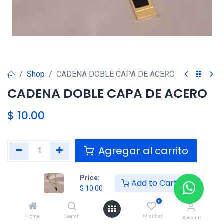
Shop
CADENA DOBLE CAPA DE ACERO
CADENA DOBLE CAPA DE ACERO
$
10.00
Agregar al carrito
Agregar a la lista de deseos
Price:
Add to Cart
$
10.00
0
Compartir :
Home
Search
Wishlist
Account
Términos y condiciones :