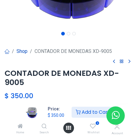
Shop
CONTADOR DE MONEDAS XD-9005
CONTADOR DE MONEDAS XD-
9005
$
350.00
Price:
Add to Cart
HKSEXPRESS
$
350.00
ALTOS DEL CHASE +507 6389-
0
8866
Home
Search
Wishlist
Account