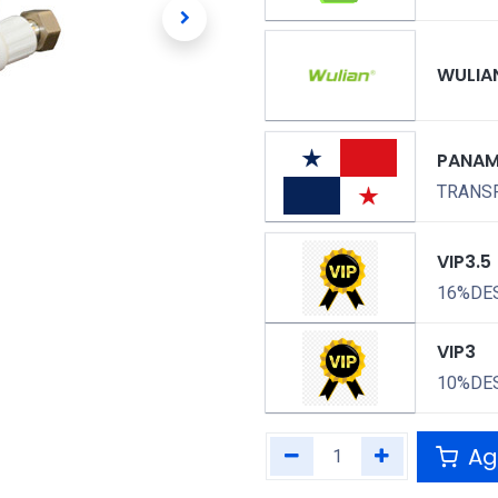
WULIA
PANA
TRANSP
VIP3.5
16%DE
VIP3
10%DE
Agr