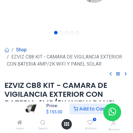
Shop
EZVIZ CB8 KIT - CAMARA DE VIGILANCIA EXTERIOR
CON BATERIA 4MP/2K WIFI Y PANEL SOLAR
EZVIZ CB8 KIT - CAMARA DE
VIGILANCIA EXTERIOR CON
BATERIA 4MP/2K WIFI Y PANEL
Price:
Add to Cart
SOLAR
$
155.00
0
$
155.00
Home
Search
Wishlist
Account