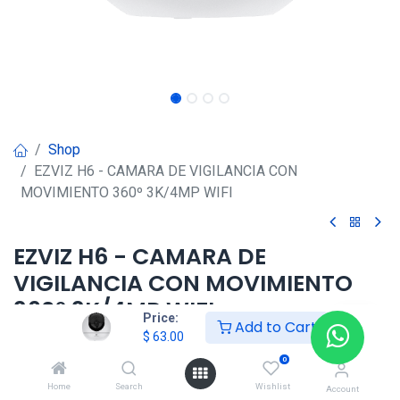
Shop
EZVIZ H6 - CAMARA DE VIGILANCIA CON
MOVIMIENTO 360º 3K/4MP WIFI
EZVIZ H6 - CAMARA DE
VIGILANCIA CON MOVIMIENTO
360º 3K/4MP WIFI
Price:
Add to Cart
$
63.00
$
63.00
0
Home
Search
Wishlist
Account