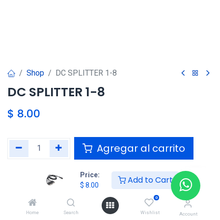
Shop
DC SPLITTER 1-8
DC SPLITTER 1-8
$
8.00
Agregar al carrito
Agregar a la lista de deseos
Price:
Add to Cart
$
8.00
0
Compartir :
Home
Search
Wishlist
Account
Términos y condiciones :