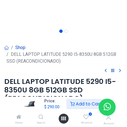
Shop
DELL LAPTOP LATITUDE 5290 I5-8350U 8GB 512GB
SSD (REACONDICIONADO)
DELL LAPTOP LATITUDE 5290 I5-
8350U 8GB 512GB SSD
(REACONDICIONADO)
Price:
Add to Cart
$
290.00
$
290.00
0
Home
Search
Wishlist
Account