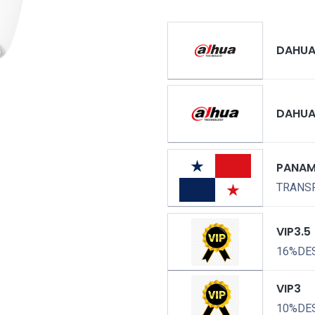
DAHUA
DAHU
PANA
TRANSP
VIP3.5
16%DE
VIP3
10%DE