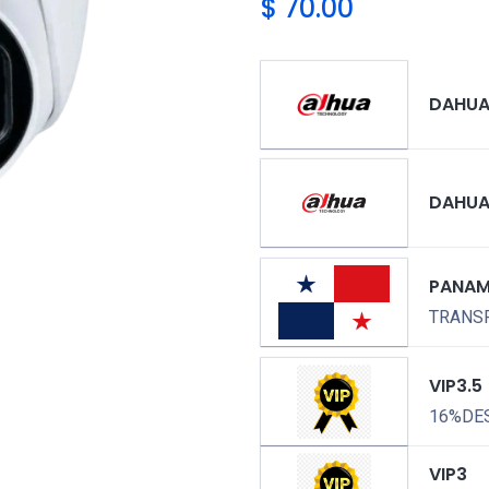
$
70.00
DAHU
DAHUA
PANA
TRANSP
VIP3.5
16%DE
VIP3