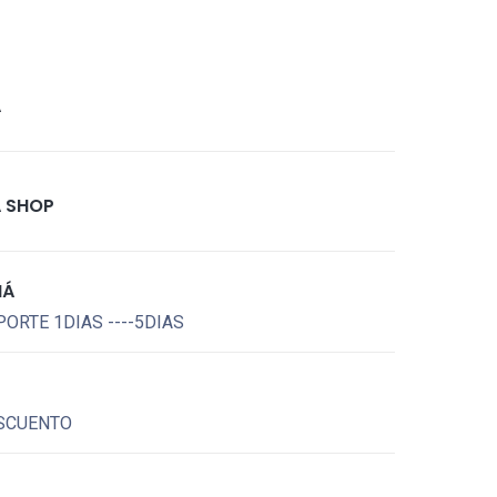
A
 SHOP
MÁ
ORTE 1DIAS ----5DIAS
SCUENTO