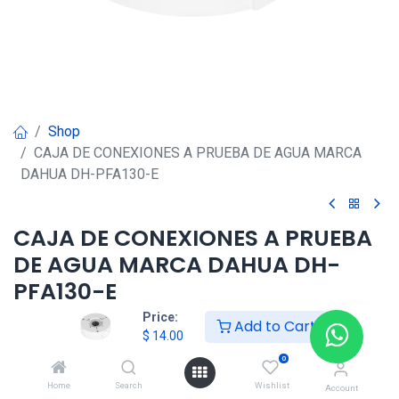
Shop
CAJA DE CONEXIONES A PRUEBA DE AGUA MARCA
DAHUA DH-PFA130-E
CAJA DE CONEXIONES A PRUEBA
DE AGUA MARCA DAHUA DH-
PFA130-E
Price:
Add to Cart
$
14.00
$
14.00
0
Home
Search
Wishlist
Agregar al carrito
Account