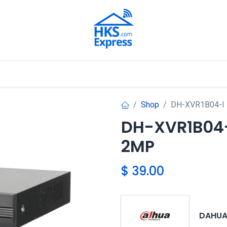
Nuestros Aliados
Shop
DH-XVR1B04-I
DH-XVR1B04-
2MP
$
39.00
DAHUA