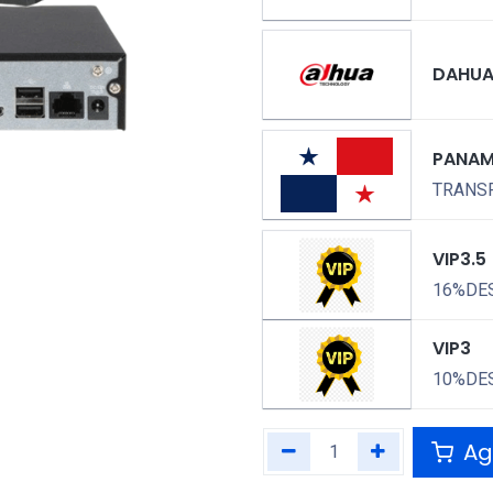
DAHU
PANA
TRANSP
VIP3.5
16%DE
VIP3
10%DE
Agr