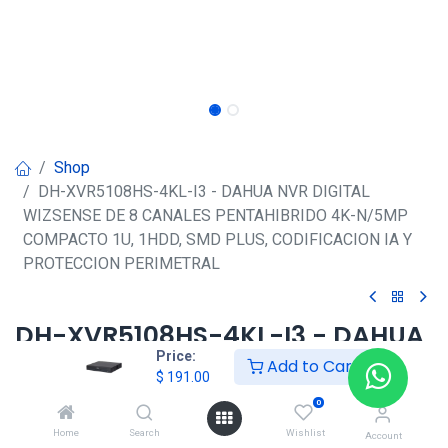
Shop
DH-XVR5108HS-4KL-I3 - DAHUA NVR DIGITAL
WIZSENSE DE 8 CANALES PENTAHIBRIDO 4K-N/5MP
COMPACTO 1U, 1HDD, SMD PLUS, CODIFICACION IA Y
PROTECCION PERIMETRAL
DH-XVR5108HS-4KL-I3 - DAHUA
Price:
NVR DIGITAL WIZSENSE DE 8
Add to Cart
$
191.00
CANALES PENTAHIBRIDO 4K-
0
N/5MP COMPACTO 1U, 1HDD,
Home
Search
Wishlist
Account