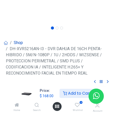
Shop
DH-XVR5216AN-I3 - DVR DAHUA DE 16CH PENTA-
HIBRIDO / 5M/N-1080P / 1U / 2HDDS / WIZSENSE /
PROTECCION PERIMETRAL / SMD PLUS /
CODIFICACION IA / INTELIGENTE H.265+ Y
RECONOCIMIENTO FACIAL EN TIEMPO REAL
DH-XVR5216AN-I3 - DVR DAHUA
Price:
Add to Cart
$
168.00
DE 16CH PENTA-HIBRIDO / 5M/N-
0
1080P / 1U / 2HDDS / WIZSENSE /
Home
Search
Wishlist
Account