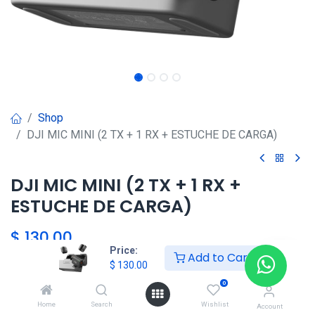
Shop
DJI MIC MINI (2 TX + 1 RX + ESTUCHE DE CARGA)
DJI MIC MINI (2 TX + 1 RX +
ESTUCHE DE CARGA)
$
130.00
Price:
Add to Cart
$
130.00
HKSEXPRESS
0
ALTOS DEL CHASE +507 6389-
Home
Search
Wishlist
Account