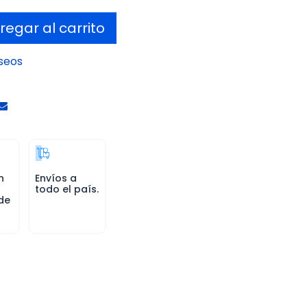
egar al carrito
eseos
n
Envíos a
todo el país.
de