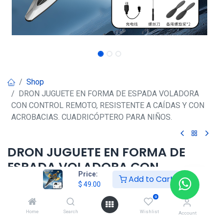
Shop
DRON JUGUETE EN FORMA DE ESPADA VOLADORA
CON CONTROL REMOTO, RESISTENTE A CAÍDAS Y CON
ACROBACIAS. CUADRICÓPTERO PARA NIÑOS.
DRON JUGUETE EN FORMA DE
ESPADA VOLADORA CON
Price:
CONTROL REMOTO, RESISTENTE A
Add to Cart
$
49.00
CAÍDAS Y CON ACROBACIAS.
0
CUADRICÓPTERO PARA NIÑOS.
Home
Search
Wishlist
Account