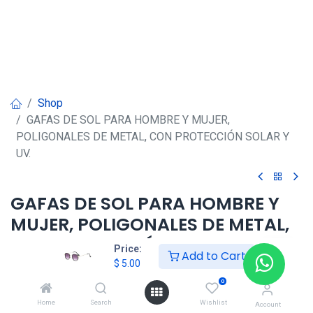
Shop
GAFAS DE SOL PARA HOMBRE Y MUJER,
POLIGONALES DE METAL, CON PROTECCIÓN SOLAR Y
UV.
GAFAS DE SOL PARA HOMBRE Y
MUJER, POLIGONALES DE METAL,
CON PROTECCIÓN SOLAR Y UV.
Price:
Add to Cart
$
5.00
$
5.00
0
Home
Search
Wishlist
Account