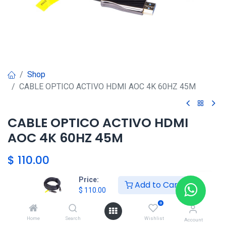
Shop
CABLE OPTICO ACTIVO HDMI AOC 4K 60HZ 45M
CABLE OPTICO ACTIVO HDMI
AOC 4K 60HZ 45M
$
110.00
Price:
Add to Cart
$
110.00
Agregar al carrito
0
Agregar a la lista de deseos
Home
Search
Wishlist
Account