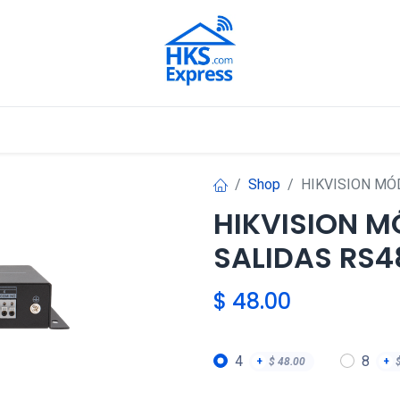
Nuestros Aliados
Shop
HIKVISION MÓ
HIKVISION 
SALIDAS RS4
$
48.00
4
8
+
$
48.00
+