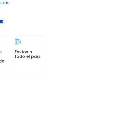
eseos
n
Envíos a
todo el país.
de