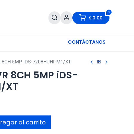
0
$
0.00
CONTÁCTANOS
R 8CH 5MP iDS-7208HUHI-M1/XT
VR 8CH 5MP iDS-
1/XT
egar al carrito