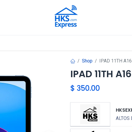
Nuestros Aliados
Shop
IPAD 11TH A16
IPAD 11TH A16
$
350.00
HKSEX
ALTOS 