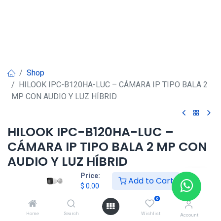
Shop
HILOOK IPC-B120HA-LUC – CÁMARA IP TIPO BALA 2
MP CON AUDIO Y LUZ HÍBRID
HILOOK IPC-B120HA-LUC –
CÁMARA IP TIPO BALA 2 MP CON
AUDIO Y LUZ HÍBRID
Price:
Add to Cart
$
0.00
$
0.00
0
HONG KONG SMART
Home
Search
Wishlist
Account