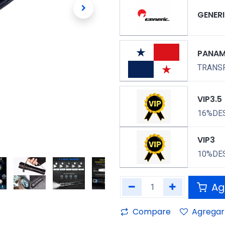
GENER
PANA
TRANSP
VIP3.5
16%DE
VIP3
10%DE
Agr
Compare
Agregar 