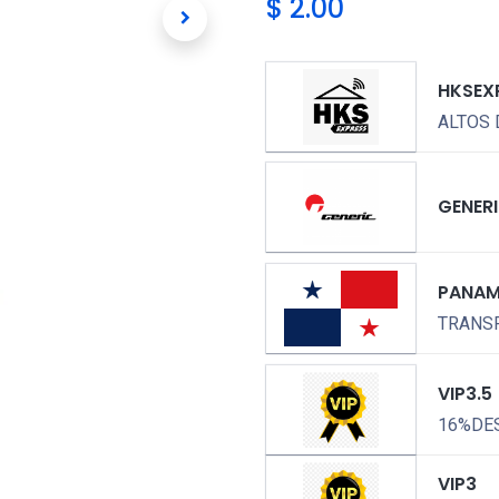
$
2.00
HKSEX
ALTOS 
GENER
PANA
TRANSP
VIP3.5
16%DE
VIP3