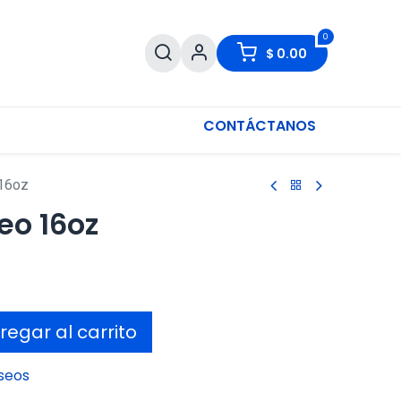
0
$
0.00
CONTÁCTANOS
 16oz
eo 16oz
egar al carrito
eseos