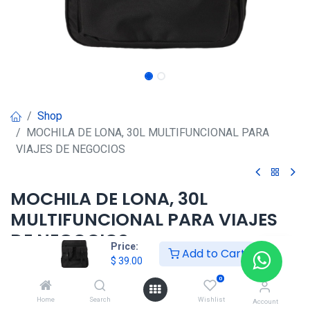
Shop
MOCHILA DE LONA, 30L MULTIFUNCIONAL PARA
VIAJES DE NEGOCIOS
MOCHILA DE LONA, 30L
MULTIFUNCIONAL PARA VIAJES
DE NEGOCIOS
Price:
Add to Cart
$
39.00
$
39.00
0
Home
Search
Wishlist
Account