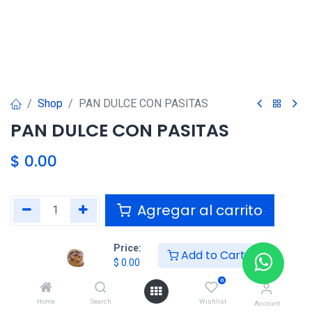
Shop
PAN DULCE CON PASITAS
PAN DULCE CON PASITAS
$
0.00
Agregar al carrito
Agregar a la lista de deseos
Price:
Add to Cart
$
0.00
0
Compartir :
Home
Search
Wishlist
Account
Términos y condiciones :