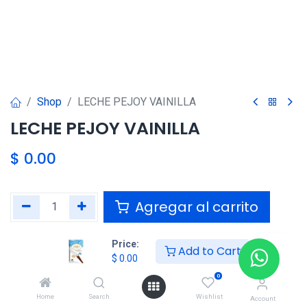
Shop
LECHE PEJOY VAINILLA
LECHE PEJOY VAINILLA
$
0.00
Agregar al carrito
Agregar a la lista de deseos
Price:
Add to Cart
$
0.00
0
Compartir :
Home
Search
Wishlist
Account
Términos y condiciones :