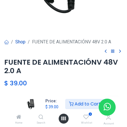
Shop
FUENTE DE ALIMENTACIÓNV 48V 2.0 A
FUENTE DE ALIMENTACIÓNV 48V
2.0 A
$
39.00
Price:
Agregar al carrito
Add to Cart
$
39.00
0
Agregar a la lista de deseos
Home
Search
Wishlist
Account