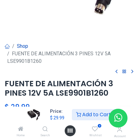
Shop
FUENTE DE ALIMENTACIÓN 3 PINES 12V 5A
LSE9901B1260
FUENTE DE ALIMENTACIÓN 3
PINES 12V 5A LSE9901B1260
$
29.99
Price:
Add to Cart
$
29.99
0
Agregar al carrito
Home
Search
Wishlist
Account