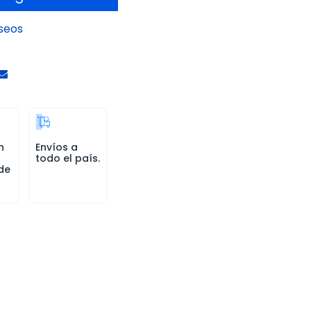
eseos
n
Envíos a
todo el país.
de