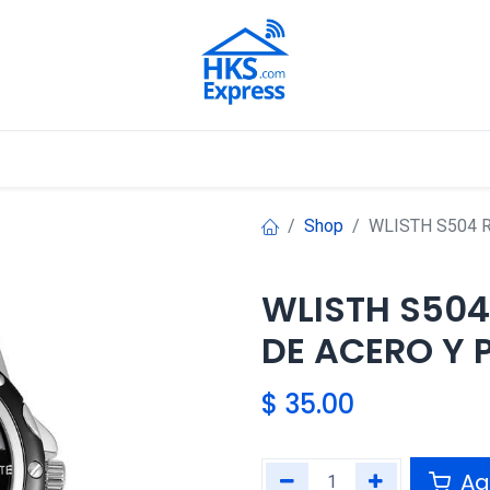
Nuestros Aliados
Shop
WLISTH S504 
WLISTH S504
DE ACERO Y 
$
35.00
Agr