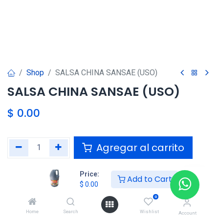
Shop
SALSA CHINA SANSAE (USO)
SALSA CHINA SANSAE (USO)
$
0.00
Agregar al carrito
Agregar a la lista de deseos
Price:
Add to Cart
$
0.00
0
Compartir :
Home
Search
Wishlist
Account
Términos y condiciones :