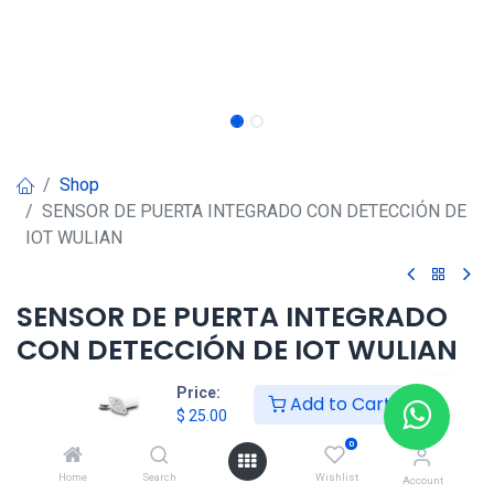
Shop
SENSOR DE PUERTA INTEGRADO CON DETECCIÓN DE
IOT WULIAN
SENSOR DE PUERTA INTEGRADO
CON DETECCIÓN DE IOT WULIAN
$
25.00
$
68.00
Price:
Add to Cart
$
25.00
0
HONG KONG SMART
Home
Search
Wishlist
Account