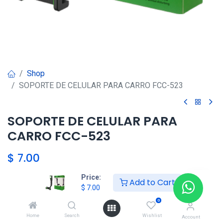
Shop
SOPORTE DE CELULAR PARA CARRO FCC-523
SOPORTE DE CELULAR PARA
CARRO FCC-523
$
7.00
Price:
Add to Cart
$
7.00
Agregar al carrito
0
Agregar a la lista de deseos
Home
Search
Wishlist
Account