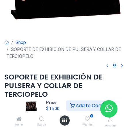
Shop
SOPORTE DE EXHIBICIÓN DE PULSERA Y COLLAR DE
TERCIOPELO
SOPORTE DE EXHIBICIÓN DE
PULSERA Y COLLAR DE
TERCIOPELO
Price:
Add to Cart
$
15.00
$
15.00
0
Home
Search
Wishlist
Agregar al carrito
Account